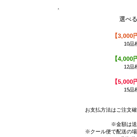
選べ
​【3,0
10
【4,0
12
【5,0
15
お支払方法はご注文確
※金額は送
※クール便で配送の場